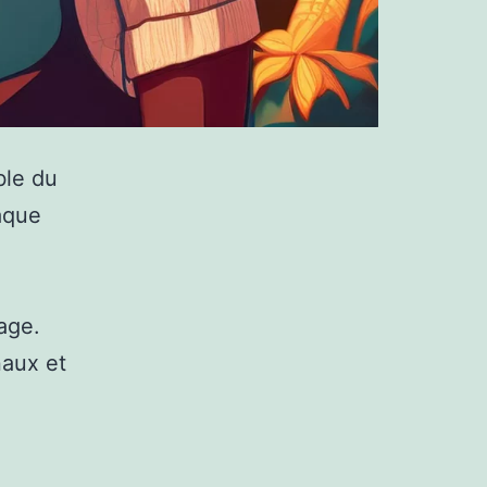
ble du
aque
age.
naux et
e
b