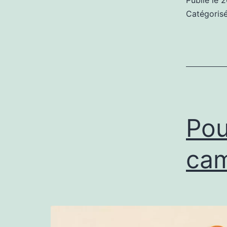
Publié le
2
Catégori
Pou
cam