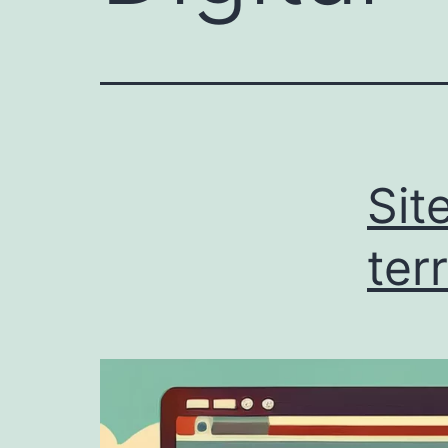
Sit
terr