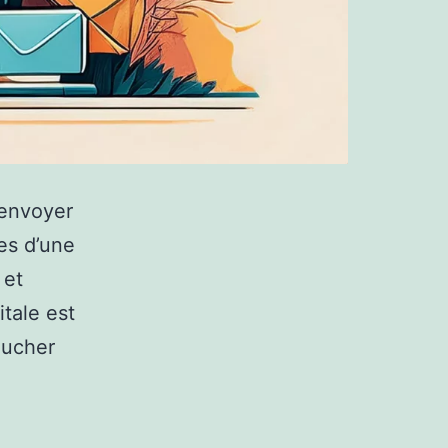
 envoyer
res d’une
 et
tale est
oucher