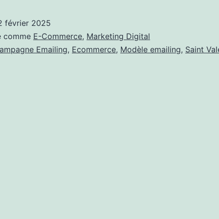
effectuer
une
2 février 2025
campagn
sé comme
E-Commerce
,
Marketing Digital
d’e-
ampagne Emailing
,
Ecommerce
,
Modèle emailing
,
Saint Val
mailing
?