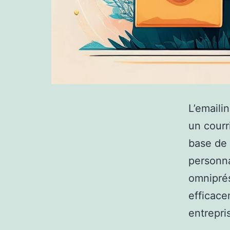
L’emaili
un courr
base de
personna
omniprés
efficace
entrepri