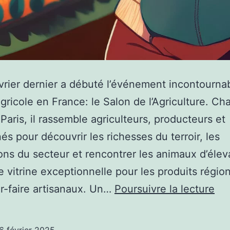
vrier dernier a débuté l’événement incontourna
ricole en France: le Salon de l’Agriculture. Ch
Paris, il rassemble agriculteurs, producteurs et
és pour découvrir les richesses du terroir, les
ons du secteur et rencontrer les animaux d’élev
e vitrine exceptionnelle pour les produits régio
Sit
ir-faire artisanaux. Un…
Poursuivre la lecture
We
et