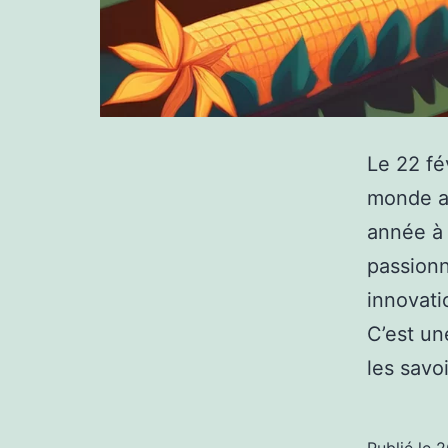
Le 22 fé
monde ag
année à 
passionn
innovati
C’est un
les savo