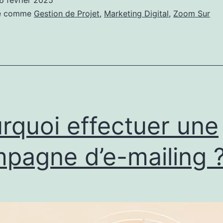
6 février 2025
Pro
sé comme
Gestion de Projet
,
Marketing Digital
,
Zoom Sur
du
ter
rquoi effectuer une
pagne d’e-mailing 