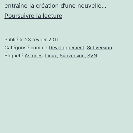
entraîne la création d’une nouvelle…
SVN
Poursuivre la lecture
:
Purger
Publié le
23 février 2011
un
Catégorisé comme
Développement
,
Subversion
repository
Étiqueté
Astuces
,
Linux
,
Subversion
,
SVN
de
ses
anciennes
révisions