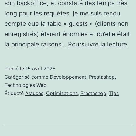
son backoffice, et constaté des temps très
long pour les requêtes, je me suis rendu
compte que la table « guests » (clients non
enregistrés) étaient énormes et qu’elle était
Opt
la principale raisons…
Poursuivre la lecture
Pr
sui
Publié le
15 avril 2025
à
Catégorisé comme
Développement
,
Prestashop
,
de
Technologies Web
Étiqueté
Astuces
,
Optimisations
,
Prestashop
,
Tips
len