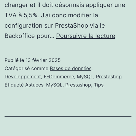
changer et il doit désormais appliquer une
TVA à 5,5%. J’ai donc modifier la
configuration sur PrestaShop via le
Modific
Backoffice pour…
Poursuivre la lecture
du
taux
Publié le
13 février 2025
de
Catégorisé comme
Bases de données
,
TVA
Développement
,
E-Commerce
,
MySQL
,
Prestashop
Étiqueté
Astuces
,
MySQL
,
Prestashop
,
Tips
des
produit
d’une
boutiq
Presta