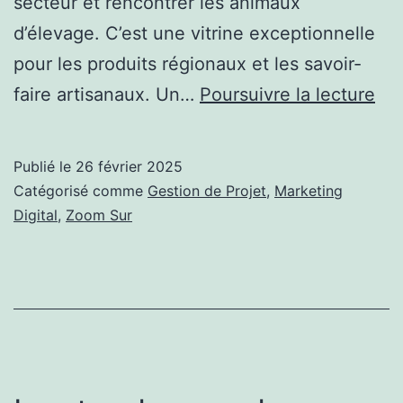
secteur et rencontrer les animaux
d’élevage. C’est une vitrine exceptionnelle
pour les produits régionaux et les savoir-
Sit
faire artisanaux. Un…
Poursuivre la lecture
We
et
Publié le
26 février 2025
Pro
Catégorisé comme
Gestion de Projet
,
Marketing
du
Digital
,
Zoom Sur
ter