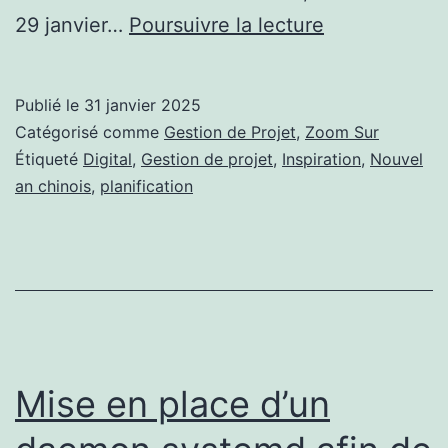
Le
29 janvier…
Poursuivre la lecture
Nouvel
An
Publié le
31 janvier 2025
Chinois
Catégorisé comme
Gestion de Projet
,
Zoom Sur
:
Étiqueté
Digital
,
Gestion de projet
,
Inspiration
,
Nouvel
an chinois
,
planification
Une
Source
d’Inspiration
pour
la
Gestion
Mise en place d’un
de
Projet