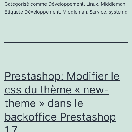
d’un
Catégorisé comme
Développement
,
Linux
,
Middleman
daemon
Étiqueté
Développement
,
Middleman
,
Service
,
systemd
systemd
afin
de
lancer
un
site
Prestashop: Modifier le
web
css du thème « new-
Middleman
theme » dans le
comme
un
backoffice Prestashop
service.
1.7