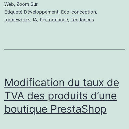
web
Web
,
Zoom Sur
Étiqueté
Développement
,
Eco-conception
,
en
frameworks
,
IA
,
Performance
,
Tendances
2025
Modification du taux de
TVA des produits d’une
boutique PrestaShop