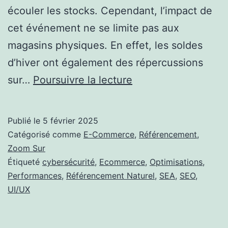
écouler les stocks. Cependant, l’impact de
cet événement ne se limite pas aux
magasins physiques. En effet, les soldes
d’hiver ont également des répercussions
Les
sur…
Poursuivre la lecture
Impacts
des
Publié le
5 février 2025
Soldes
Catégorisé comme
E-Commerce
,
Référencement
,
d’Hiver
Zoom Sur
Étiqueté
cybersécurité
,
Ecommerce
,
Optimisations
,
sur
Performances
,
Référencement Naturel
,
SEA
,
SEO
,
l’Industrie
UI/UX
Digitale