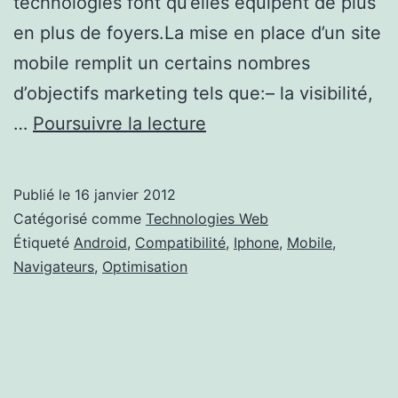
technologies font qu’elles équipent de plus
en plus de foyers.La mise en place d’un site
mobile remplit un certains nombres
d’objectifs marketing tels que:– la visibilité,
Le
…
Poursuivre la lecture
web
version
Publié le
16 janvier 2012
mobile
Catégorisé comme
Technologies Web
Étiqueté
Android
,
Compatibilité
,
Iphone
,
Mobile
,
Navigateurs
,
Optimisation