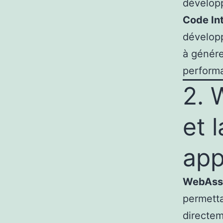
développ
Code In
développ
à génére
performa
2. 
et 
app
WebAss
permetta
directem