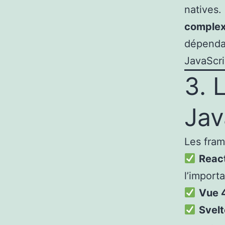
natives.
comple
dépenda
JavaScri
3. 
Jav
Les fram
Reac
l’import
Vue 
Svelt