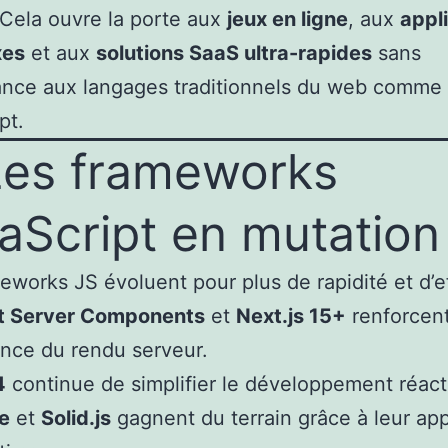
 Cela ouvre la porte aux
jeux en ligne
, aux
appl
xes
et aux
solutions SaaS ultra-rapides
sans
nce aux langages traditionnels du web comme
pt.
Les frameworks
aScript en mutatio
eworks JS évoluent pour plus de rapidité et d’ef
t Server Components
et
Next.js 15+
renforcen
ance du rendu serveur.
4
continue de simplifier le développement réacti
e
et
Solid.js
gagnent du terrain grâce à leur ap