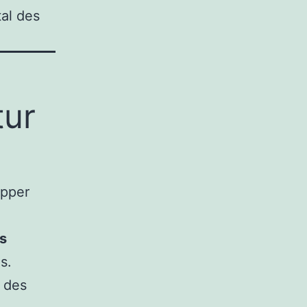
al des
tur
opper
s
s.
c des