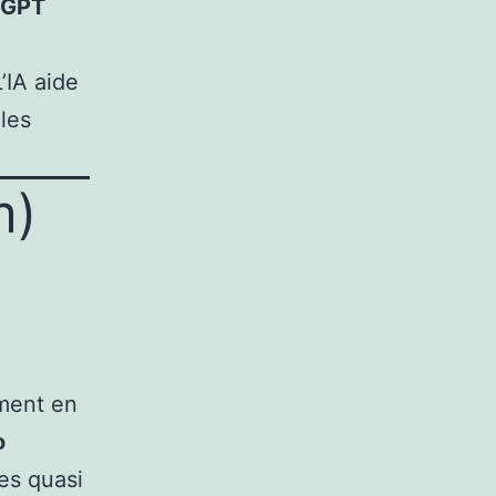
tGPT
’IA aide
 les
m)
ment en
o
es quasi