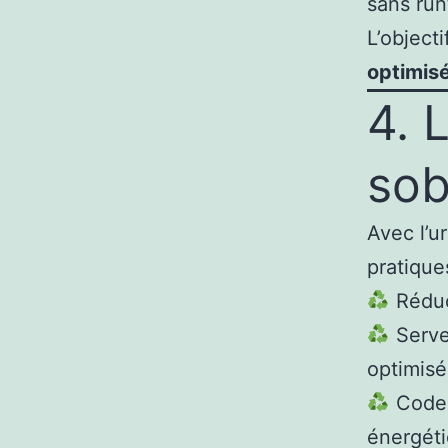
sans run
L’objecti
optimis
4. 
sob
Avec l’u
pratique
Réduc
Serve
optimisé
Code 
énergét