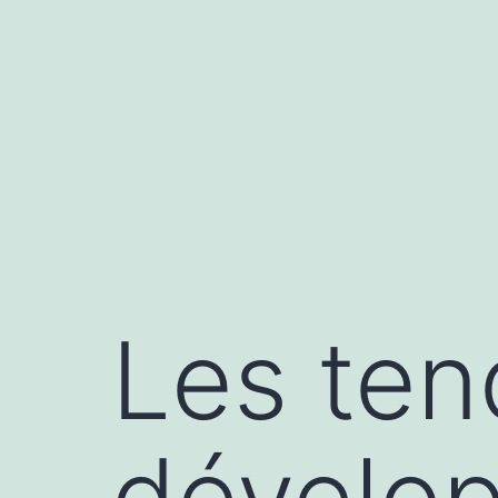
Aller
au
contenu
Les te
dévelo