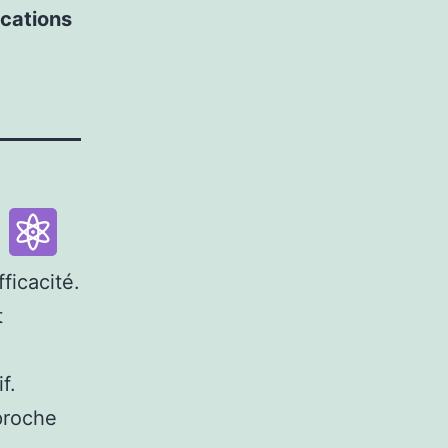
ications
n
ficacité.
t
f.
proche