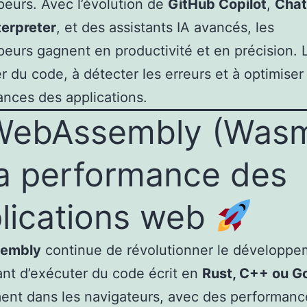
eurs. Avec l’évolution de
GitHub Copilot
,
Cha
terpreter
, et des assistants IA avancés, les
eurs gagnent en productivité et en précision. L
r du code, à détecter les erreurs et à optimiser
nces des applications.
WebAssembly (Was
la performance des
lications web
embly
continue de révolutionner le développe
nt d’exécuter du code écrit en
Rust, C++ ou G
ent dans les navigateurs, avec des performanc