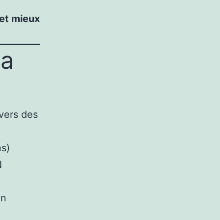
 et mieux
la
vers des
ns)
N
on