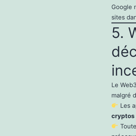
Google m
sites da
5. 
déc
inc
Le Web3,
malgré d
Les a
cryptos
Toutef