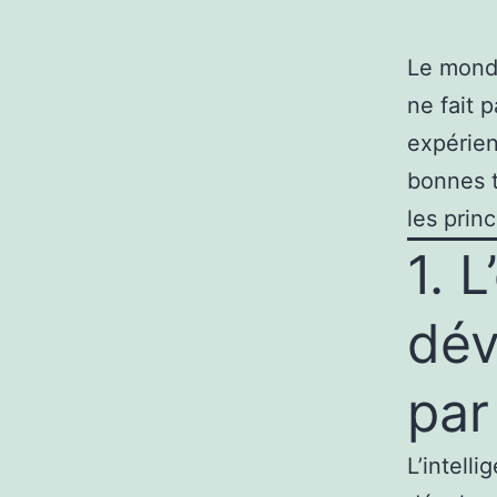
Le mond
ne fait 
expérienc
bonnes t
les prin
1. L
dév
par
L’intelli