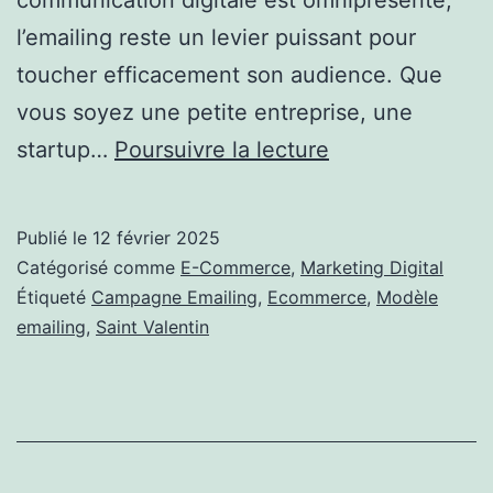
communication digitale est omniprésente,
l’emailing reste un levier puissant pour
toucher efficacement son audience. Que
vous soyez une petite entreprise, une
Pourquoi
startup…
Poursuivre la lecture
effectuer
une
Publié le
12 février 2025
campagne
Catégorisé comme
E-Commerce
,
Marketing Digital
d’e-
Étiqueté
Campagne Emailing
,
Ecommerce
,
Modèle
emailing
,
Saint Valentin
mailing
?