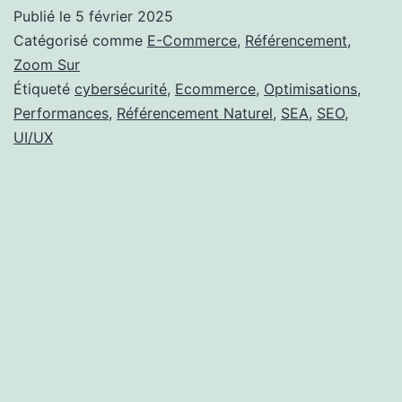
des
Publié le
5 février 2025
Soldes
Catégorisé comme
E-Commerce
,
Référencement
,
d’Hiver
Zoom Sur
Étiqueté
cybersécurité
,
Ecommerce
,
Optimisations
,
sur
Performances
,
Référencement Naturel
,
SEA
,
SEO
,
l’Industrie
UI/UX
Digitale