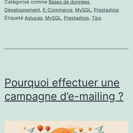
Catégorisé comme
Bases de données
,
TVA
Développement
,
E-Commerce
,
MySQL
,
Prestashop
Étiqueté
Astuces
,
MySQL
,
Prestashop
,
Tips
des
produit
d’une
boutiq
Presta
Pourquoi effectuer une
campagne d’e-mailing ?