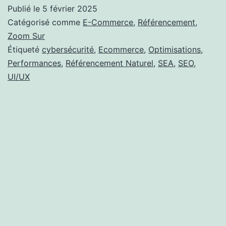
des
Publié le
5 février 2025
Soldes
Catégorisé comme
E-Commerce
,
Référencement
,
d’Hiver
Zoom Sur
Étiqueté
cybersécurité
,
Ecommerce
,
Optimisations
,
sur
Performances
,
Référencement Naturel
,
SEA
,
SEO
,
l’Industrie
UI/UX
Digitale