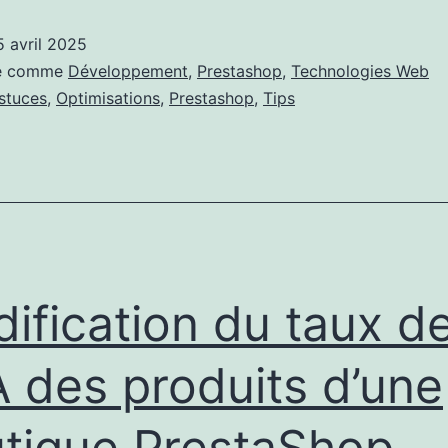
natif
5 avril 2025
sé comme
Développement
,
Prestashop
,
Technologies Web
stuces
,
Optimisations
,
Prestashop
,
Tips
ification du taux d
 des produits d’une
tique PrestaShop