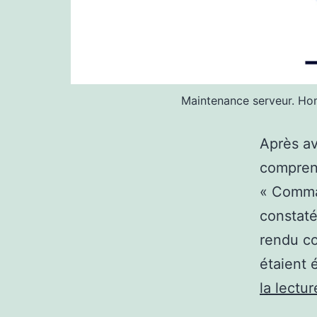
Maintenance serveur. Hom
Après av
comprend
« Comman
constaté
rendu co
étaient 
la lectur