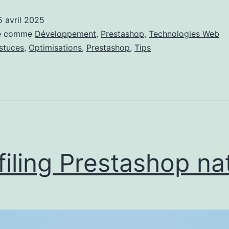
suite
5 avril 2025
à
sé comme
Développement
,
Prestashop
,
Technologies Web
des
stuces
,
Optimisations
,
Prestashop
,
Tips
lenteurs
filing Prestashop nat