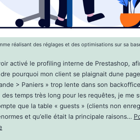
me réalisant des réglages et des optimisations sur sa ba
oir activé le profiling interne de Prestashop, af
re pourquoi mon client se plaignait dune pag
de > Paniers » trop lente dans son backoffice
 des temps très long pour les requêtes, je me s
mpte que la table « guests » (clients non enreg
énormes et qu’elle était la principale raisons…
P
Optimiser
e
Prestashop