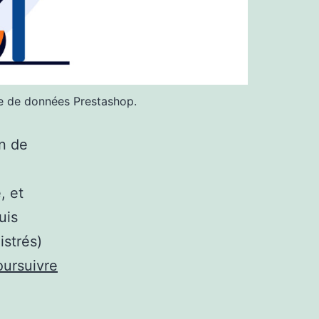
se de données Prestashop.
in de
e
, et
uis
istrés)
oursuivre