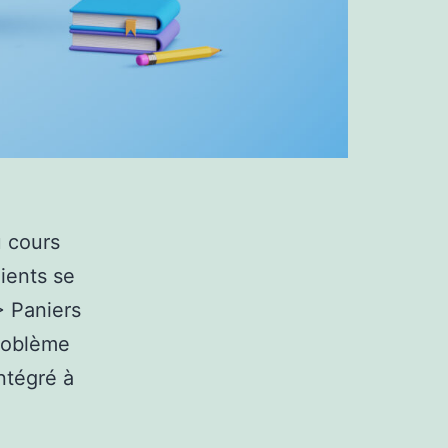
u cours
ients se
> Paniers
problème
intégré à