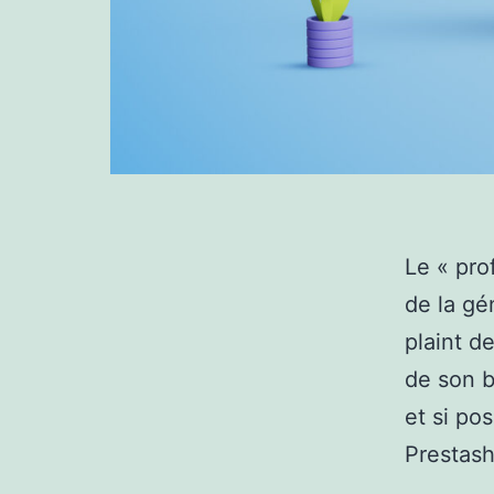
Le « pro
de la gé
plaint d
de son b
et si pos
Prestas