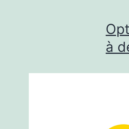
Opt
à d