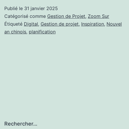
An
Publié le
31 janvier 2025
Chinois
Catégorisé comme
Gestion de Projet
,
Zoom Sur
:
Étiqueté
Digital
,
Gestion de projet
,
Inspiration
,
Nouvel
an chinois
,
planification
Une
Source
d’Inspiration
pour
la
Gestion
de
Projet
Digital
Web
Rechercher…