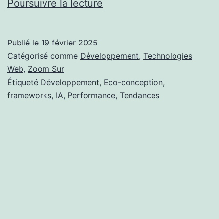
Les
Poursuivre la lecture
tendances
du
Publié le
19 février 2025
développement
Catégorisé comme
Développement
,
Technologies
web
Web
,
Zoom Sur
Étiqueté
Développement
,
Eco-conception
,
en
frameworks
,
IA
,
Performance
,
Tendances
2025