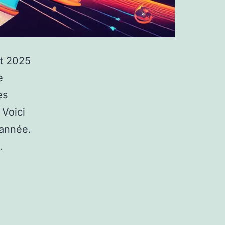
t 2025
e
es
 Voici
 année.
…