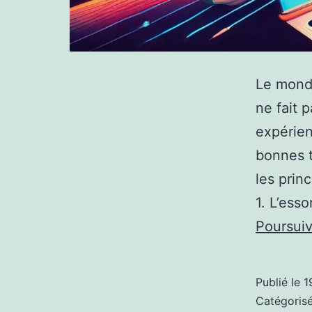
Le mond
ne fait 
expérienc
bonnes t
les prin
1. L’ess
Poursuiv
Publié le
1
Catégori