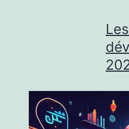
Les
dév
20