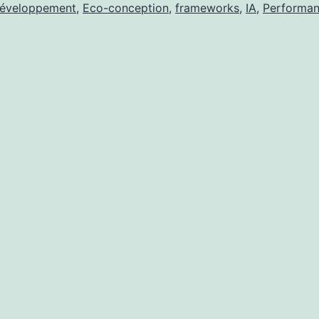
web
éveloppement
,
Eco-conception
,
frameworks
,
IA
,
Performa
en
2025