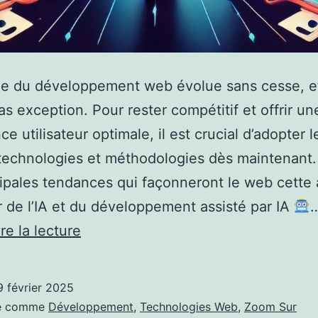
e du développement web évolue sans cesse, e
pas exception. Pour rester compétitif et offrir un
e utilisateur optimale, il est crucial d’adopter l
echnologies et méthodologies dès maintenant.
cipales tendances qui façonneront le web cette
or de l’IA et du développement assisté par IA
Les
re la lecture
tendances
du
9 février 2025
développement
sé comme
Développement
,
Technologies Web
,
Zoom Sur