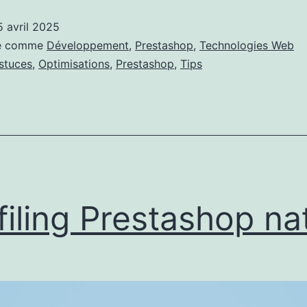
suite
5 avril 2025
à
sé comme
Développement
,
Prestashop
,
Technologies Web
des
stuces
,
Optimisations
,
Prestashop
,
Tips
lenteurs
filing Prestashop nat