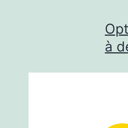
Opt
à d