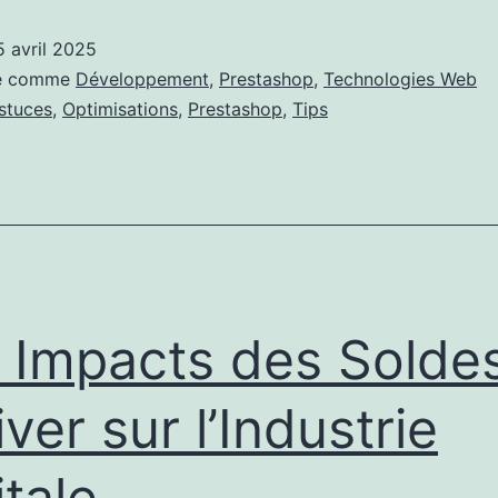
natif
5 avril 2025
sé comme
Développement
,
Prestashop
,
Technologies Web
stuces
,
Optimisations
,
Prestashop
,
Tips
 Impacts des Solde
iver sur l’Industrie
itale