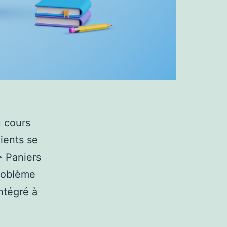
u cours
ients se
> Paniers
problème
intégré à