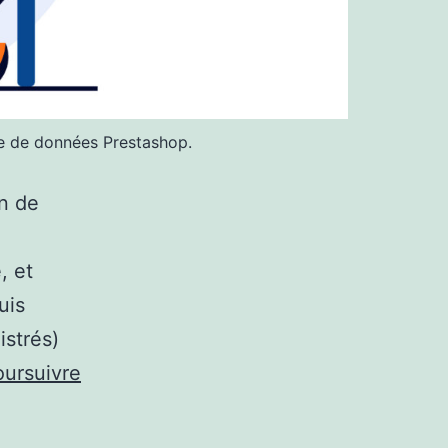
se de données Prestashop.
in de
e
, et
uis
istrés)
oursuivre