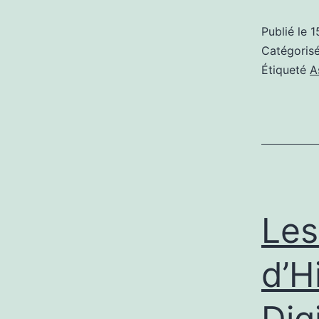
Publié le
1
Catégori
Étiqueté
A
Les
d’H
Dig