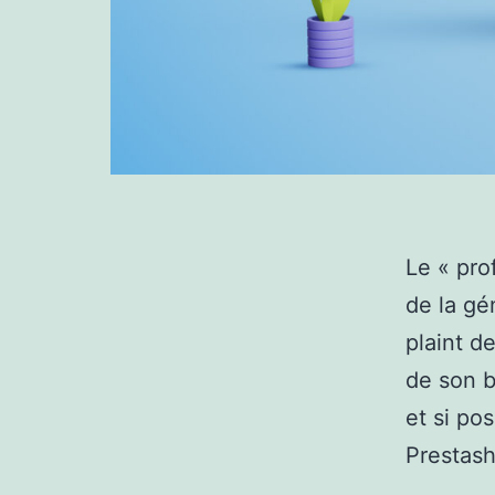
Le « pro
de la gé
plaint d
de son b
et si pos
Prestas