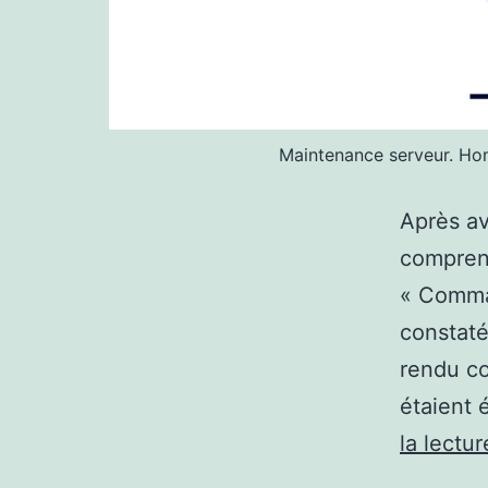
Maintenance serveur. Hom
Après av
comprend
« Comman
constaté
rendu co
étaient 
la lectur