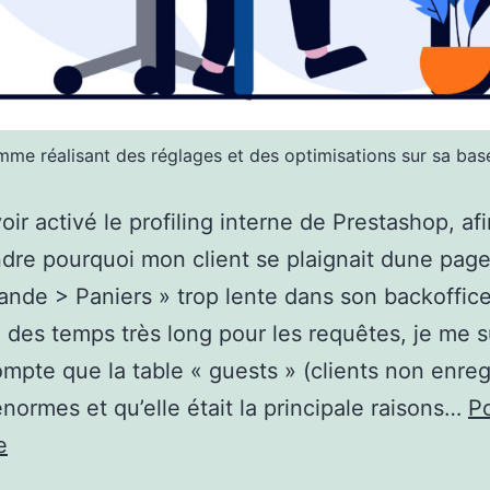
me réalisant des réglages et des optimisations sur sa ba
oir activé le profiling interne de Prestashop, af
re pourquoi mon client se plaignait dune pag
de > Paniers » trop lente dans son backoffice
 des temps très long pour les requêtes, je me s
mpte que la table « guests » (clients non enreg
énormes et qu’elle était la principale raisons…
P
Optimiser
e
Prestashop