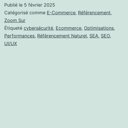
des
Publié le
5 février 2025
Soldes
Catégorisé comme
E-Commerce
,
Référencement
,
d’Hiver
Zoom Sur
Étiqueté
cybersécurité
,
Ecommerce
,
Optimisations
,
sur
Performances
,
Référencement Naturel
,
SEA
,
SEO
,
l’Industrie
UI/UX
Digitale