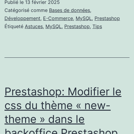
Publié le
13 février 2025
de
Catégorisé comme
Bases de données
,
TVA
Développement
,
E-Commerce
,
MySQL
,
Prestashop
Étiqueté
Astuces
,
MySQL
,
Prestashop
,
Tips
des
produit
d’une
boutiq
Presta
Prestashop: Modifier le
css du thème « new-
theme » dans le
backoffice Prestashop