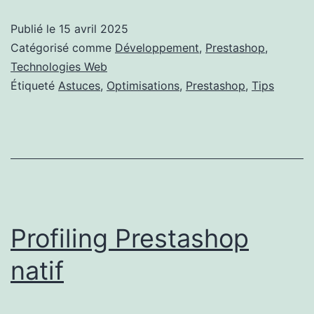
sui
Publié le
15 avril 2025
à
Catégorisé comme
Développement
,
Prestashop
,
de
Technologies Web
Étiqueté
Astuces
,
Optimisations
,
Prestashop
,
Tips
len
Profiling Prestashop
natif