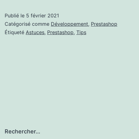
Modifier
le
Publié le
5 février 2021
css
Catégorisé comme
Développement
,
Prestashop
du
Étiqueté
Astuces
,
Prestashop
,
Tips
thème
«
new-
theme
»
dans
le
backoffice
Prestashop
Rechercher…
1.7